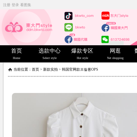
注册
登录
看图集
首页
选款中心
爆款专区
网逛
Home
Select style
Hot style
Net shopping
当前位置：
首页
>
新款实拍
>
韩国官网款프릴롱OPS