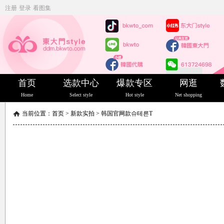
注册
登录
看图集
首页
选款中心
爆款专区
网逛
Home
Select style
Hot style
Net shopping
当前位置：
首页
>
新款实拍
>
韩国官网款슈테른T