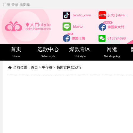
注册
登录
看图集
首页
选款中心
爆款专区
网逛
Home
Select style
Hot style
Net shopping
当前位置：
首页
>
牛仔裤
>
韩国官网款5349