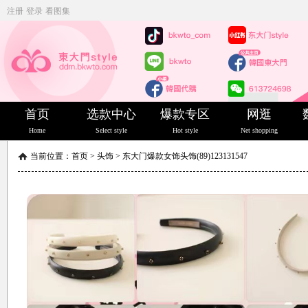
注册
登录
看图集
首页
选款中心
爆款专区
网逛
Home
Select style
Hot style
Net shopping
当前位置：
首页
>
头饰
>
东大门爆款女饰头饰(89)123131547