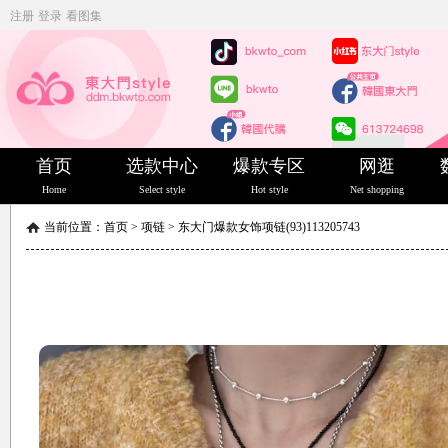
注册
登录
看图集
首页
选款中心
爆款专区
网逛
Home
Select style
Hot style
Net shopping
当前位置：
首页
>
项链
>
东大门爆款女饰项链(93)113205743