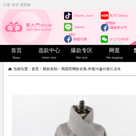
注册
登录
看图集
首页
选款中心
爆款专区
网逛
Home
Select style
Hot style
Net shopping
当前位置：
首页
>
新款实拍
>
韩国官网款女装-外套머플러핸드코트