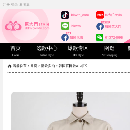
注册
登录
看图集
首页
选款中心
爆款专区
网逛
Home
Select style
Hot style
Net shopping
当前位置：
首页
>
新款实拍
>
韩国官网款레더JK